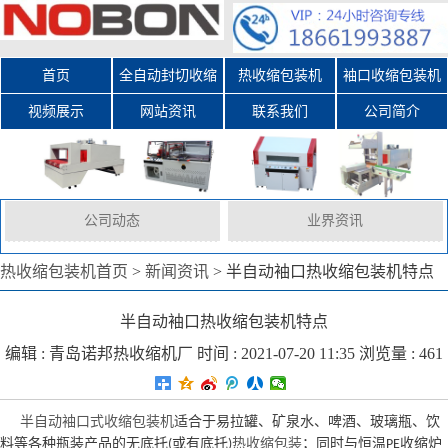
首页
全自动封切收缩
热收缩包装机
袖口收缩包装机
视频展示
网站资讯
包装机
联系我们
公司简介
公司动态
业界资讯
热收缩包装机首页
>
新闻资讯
>
半自动袖口热收缩包装机特点
半自动袖口热收缩包装机特点
编辑 :
青岛诺邦热收缩机厂
时间 : 2021-07-20 11:35 浏览量 : 461
半自动袖口式收缩包装机
适合于易拉罐、矿泉水、啤酒、玻璃瓶、饮
料等各种瓶装产品的无底托
或有底托
热收缩包装
；同时与恒温
收缩炉
(
)
PE