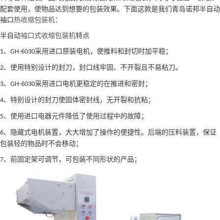
配套使用，使物品达到
想要
的包装效果。
下面这款是我们青岛诺邦半自动
袖口
热收缩包装机
：
半
自动
袖口式收缩包装机
特点
、
采用进口原装电机，使推料和封切时加平稳；
1
GH-6030
、使用特别设计的封刀，封口线牢固、不开裂且不易粘刀。
2
、
采用进口电机更稳定的在推进和密封；
3
GH-6030
、特别设计的封刀使固体密封线，无开裂和抗粘；
4
、使用进口电器元件降低了使用过程中的故障；
5
、隐藏式电机装置，大大增加了操作的便捷性。后端的压料装置，保证
6
包装轻的物品时不会移动；
、前固定架可调节，可包装不同形状的产品；
7