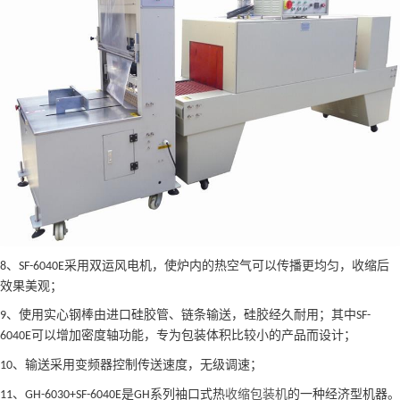
、
采用双运风电机，使炉内的热空气可以传播更均匀，收缩后
8
SF-6040E
效果美观；
、使用实心钢棒由进口硅胶管、链条输送，硅胶经久耐用；其中
9
SF-
可以增加密度轴功能，专为包装体积比较小的产品而设计；
6040E
、输送采用变频器控制传送速度，无级调速；
10
、
是
系列袖口式
热
收缩包装机
的一种经济型机器。
11
GH-6030+SF-6040E
GH