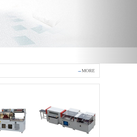
→
MORE