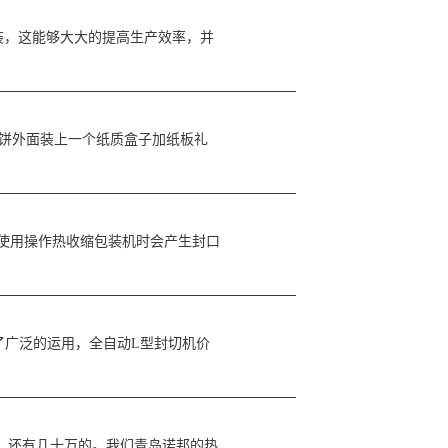
装，这能够大大的提高生产效率，并
饼外面装上一个纸质盒子加纸板礼
使用操作热收缩包装机时会产生封口
广泛的运用，全自动L型封切机价
，还有几十万的。我们青岛诺邦的热