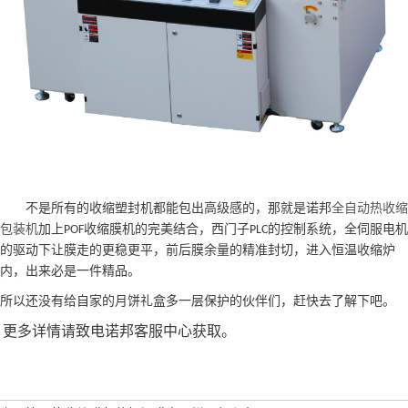
不是所有的收缩塑封
机
都能包出高级感的，那
就
是
诺邦
全自动热收缩
包装机
加上
收缩膜
机
的完美结合，西门子
的控制系统，全伺服电机
POF
PLC
的驱动下让膜走的更稳更平，前后膜余量的精准封切，进入恒温收缩炉
内，出来必是一件精品。
所以还没有给自家的月饼礼盒多一层保护的伙伴们，赶快去了解下吧。
更多详情请致电诺邦客服中心获取。