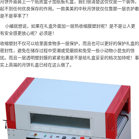
月饼
外面装上一个纸质盒子加纸板礼盒，我们很清楚这仅仅是一个装饰，
起不到任何优良保存的作用。一款美美的中秋月
饼
就仅仅靠那一层衣护着
是不是草率了？
小编就想说，如果在礼盒外面加一层热收缩
膜
塑封呢？是不是让人更
有安全感更放心呢？必须是！
收缩塑封不仅可以给里面食物多一层保护，而且也可以更好的保护礼盒的
密封性，避免在储存过程中受潮或受磨损和免受一些小动物小昆虫的惊
扰。而且一层透明塑封膜的紧紧包裹是不是给礼盒妥妥的档次加持呢！事
实上高端的月饼礼盒已经在这么做了。