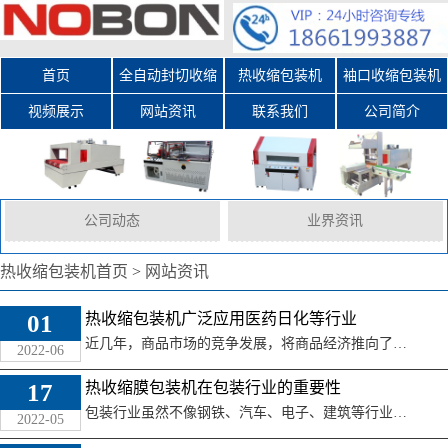
首页
全自动封切收缩
热收缩包装机
袖口收缩包装机
视频展示
网站资讯
包装机
联系我们
公司简介
公司动态
业界资讯
热收缩包装机首页
>
网站资讯
01
热收缩包装机广泛应用医药日化等行业
近几年，商品市场的竞争发展，将商品经济推向了全新高度，热收缩包装机就是最典型的例子。市场竞争也将商品的包装机械的发展带入全新的发展时期。比如收缩包装机 ...
2022-06
17
热收缩膜包装机在包装行业的重要性
包装行业虽然不像钢铁、汽车、电子、建筑等行业那样是国民经济发展的主导和支柱产业，但是，随着社会主义市场经济的发展，包装行业的地位和作用日益突出。 包装 ...
2022-05