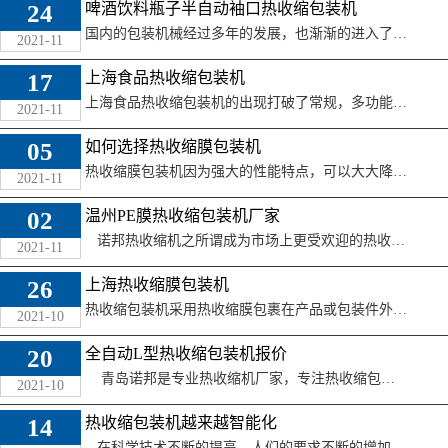
24
啤酒饮料瓶子半自动袖口热收缩包装机
国内的包装机械经过多年的发展，也渐渐的进入了饱和状态，但是，仅仅靠如今的发展已经不能满足现今市场发展的需求了，我国的瓶子热收缩包装机生产已经进入了到了 ...
2021-11
17
上海食品热收缩包装机
上海食品热收缩包装机的出现打破了常规，多功能的包装形式给企业增添了一丝活力，更加美观卫生，相比过去式更先进的技术，更严密的设计，适用范围更广，更加智能 ...
2021-11
05
如何选择热收缩膜包装机
热收缩膜包装机因为强大的性能特点，可以大大降低的生产成本，提高了生产效率。在自动化包装行业中已经占有很大的市场。那么，大家该如何选择好一台适合自己的热 ...
2021-11
02
温州PE膜热收缩包装机厂家
诺邦热收缩机之所谓成为市场上更受欢迎的热收缩机之一，必然是有原因的，和其他PE膜热收缩机相比，我们在服务上的优势也十分的明显 ...
2021-11
26
上海热收缩膜包装机
热收缩包装机采用热收缩膜包裹在产品或包装件外边，经过加热使收缩薄膜裹紧产品或包装件，充分显示物品外观、提高产品的展销性、增加美观及价值感；同时包装后的 ...
2021-10
20
全自动L型热收缩包装机报价
青岛诺邦是专业热收缩机厂家，专注热收缩包装机，热收缩膜包装机，全自动化无人化打包机，捆扎机，缠绕机，封箱机等设备 ...
2021-10
14
热收缩包装机越来越智能化
在科学技术不断的提高，人们的要求不断的增加的境况下，一个企业想要在社会上稳定的发展下去就必须改变政策，完善系统体系，敢于创新 ...