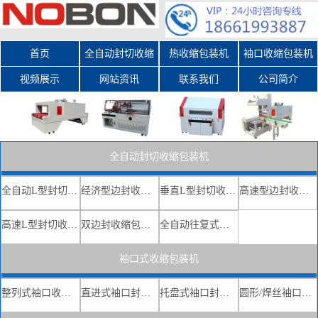
首页
全自动封切收缩
热收缩包装机
袖口收缩包装机
视频展示
网站资讯
包装机
联系我们
公司简介
全自动封切收缩包装机
全自动L型封切收缩机
经济型边封收缩包装机
垂直L型封切收缩机
高速型边封收缩包装机
高速L型封切收缩机
双边封收缩包装机
全自动往复式高速热收缩包装机
袖口式收缩包装机
整列式袖口收缩包装机
直进式袖口封切收缩机
托盘式袖口封切收缩机
圆形/焊丝袖口封切收缩机